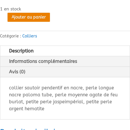
1 en stock
Ajouter au panier
quantité
de
collier
Catégorie :
Colliers
sautoir
nacre
Description
et
Informations complémentaires
agate
rouge
Avis (0)
et
blanc
collier sautoir pendentif en nacre, perle longue
nacre paloma tube, perle moyenne agate de feu
burlat, petite perle jaspeimpérial, petite perle
argent hematite