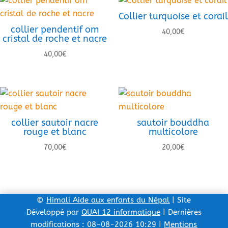
Collier turquoise et corail
collier pendentif om
40,00
€
cristal de roche et nacre
40,00
€
collier sautoir nacre
sautoir bouddha
rouge et blanc
multicolore
70,00
€
20,00
€
©
Himali Aide aux enfants du Népal
| Site
Développé par
QUAI 12 informatique
| Dernières
modifications : 08-08-2026 10:29 |
Mentions