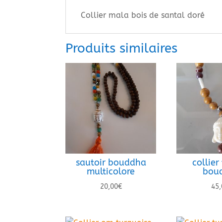
Collier mala bois de santal doré
Produits similaires
sautoir bouddha
collier
multicolore
bou
20,00
€
45,