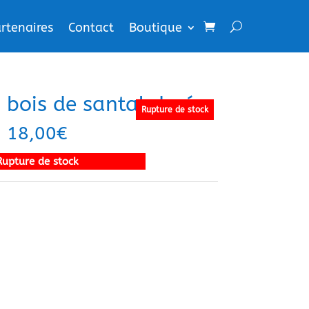
rtenaires
Contact
Boutique
 bois de santal doré
Rupture de stock
18,00
€
Rupture de stock