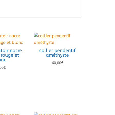
utoir nacre
collier pendentif
 rouge et
améthyste
anc
60,00
€
00
€