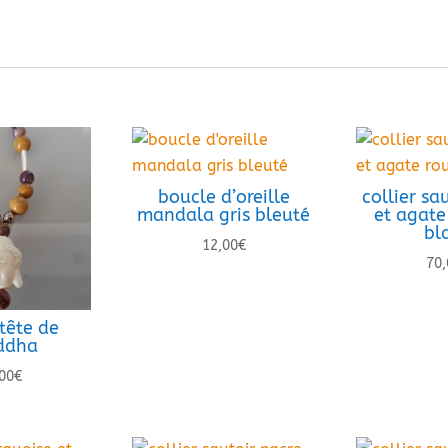
boucle d’oreille
collier sa
mandala gris bleuté
et agate
bl
12,00
€
70,
 tête de
ddha
00
€