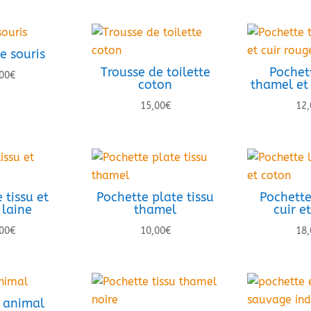
e souris
Trousse de toilette
Pochett
00
€
coton
thamel et 
15,00
€
12,
 tissu et
Pochette plate tissu
Pochette
 laine
thamel
cuir e
00
€
10,00
€
18,
 animal