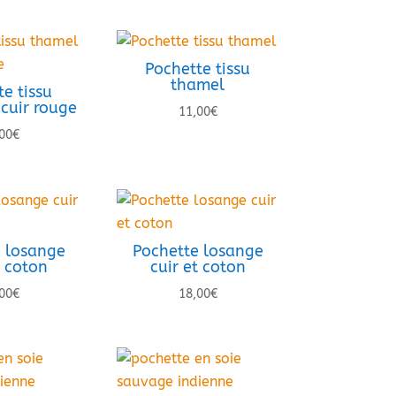
Pochette tissu
thamel
e tissu
cuir rouge
11,00
€
00
€
 losange
Pochette losange
t coton
cuir et coton
00
€
18,00
€