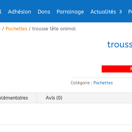
l
Adhésion
Dons
Parrainage
Actualités
P
e
/
Pochettes
/ trousse tête animal
trous
Catégorie :
Pochettes
plémentaires
Avis (0)