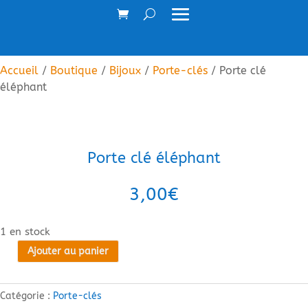
Accueil
/
Boutique
/
Bijoux
/
Porte-clés
/ Porte clé
éléphant
Porte clé éléphant
3,00
€
1 en stock
Ajouter au panier
quantité
de
Porte
Catégorie :
Porte-clés