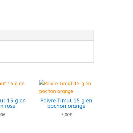
ut 15 g en
Poivre Timut 15 g en
n rose
pochon orange
00
€
5,00
€