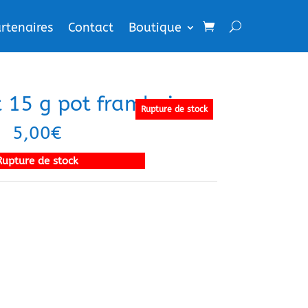
rtenaires
Contact
Boutique
t 15 g pot framboise
Rupture de stock
5,00
€
Rupture de stock