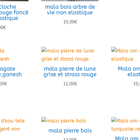
cloche
mala bois arbre de
rouge foncé
vie non elastique
astique
10,00
€
00
€
agate
mala pierre de lune
Mala om
e,ganesh
grise et strass rouge
elas
00
€
12,00
€
10,
mala pierre bois
Mala om 