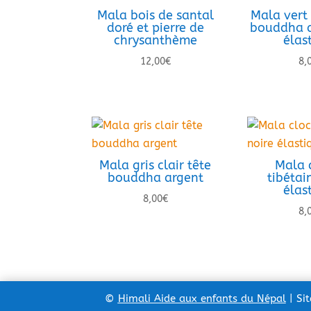
Mala bois de santal
Mala vert 
doré et pierre de
bouddha a
chrysanthème
élas
12,00
€
8,
Mala gris clair tête
Mala 
bouddha argent
tibétai
élas
8,00
€
8,
©
Himali Aide aux enfants du Népal
| Si