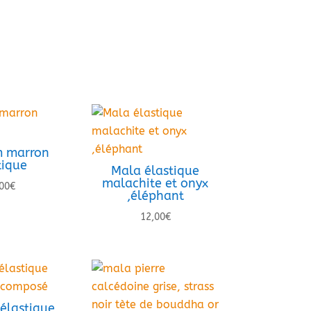
 marron
tique
Mala élastique
malachite et onyx
00
€
,éléphant
12,00
€
élastique