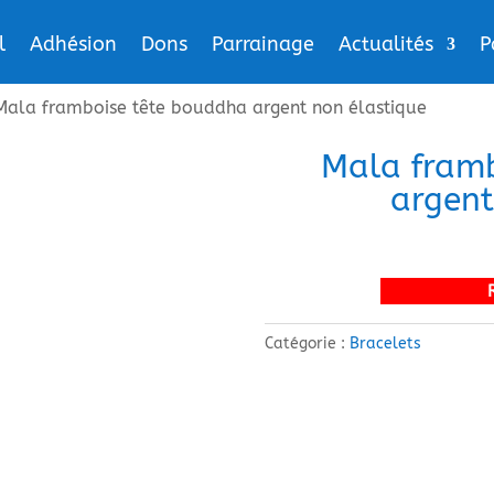
l
Adhésion
Dons
Parrainage
Actualités
P
Mala framboise tête bouddha argent non élastique
Mala framb
argent
Catégorie :
Bracelets