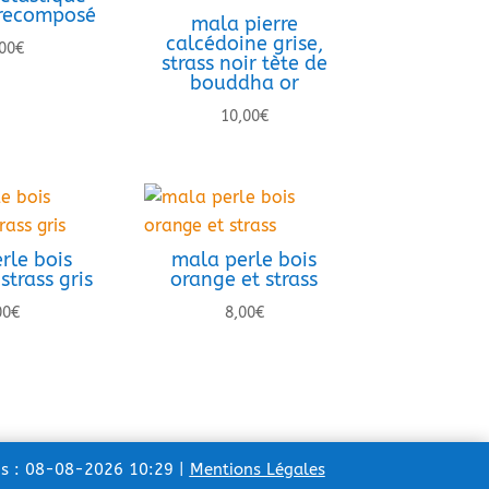
 recomposé
mala pierre
calcédoine grise,
00
€
strass noir tète de
bouddha or
10,00
€
rle bois
mala perle bois
strass gris
orange et strass
00
€
8,00
€
ns : 08-08-2026 10:29 |
Mentions Légales