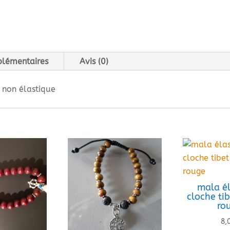
plémentaires
Avis (0)
 non élastique
mala él
cloche ti
ro
8,