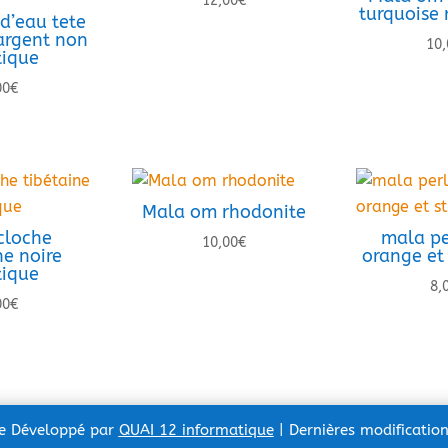
12,00
€
turquoise
d’eau tete
rgent non
10,
tique
00
€
Mala om rhodonite
cloche
mala pe
10,00
€
ne noire
orange et 
tique
8,
00
€
te Développé par
QUAI 12 informatique
| Dernières modificatio