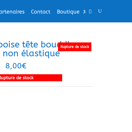
artenaires
Contact
Boutique
oise tête bouddha
Rupture de stock
 non élastique
8,00
€
Rupture de stock