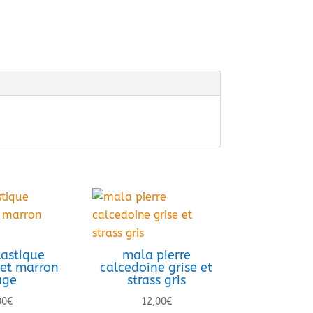
astique
mala pierre
bet marron
calcedoine grise et
uge
strass gris
00
€
12,00
€