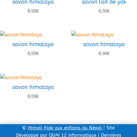
savon himalaya
savon lait de yak
8,00
€
8,00
€
savon himalaya
savon himalaya
8,00
€
8,00
€
savon himalaya
8,00
€
©
Himali Aide aux enfants du Népal
| Site
Développé par
QUAI 12 informatique
| Dernières