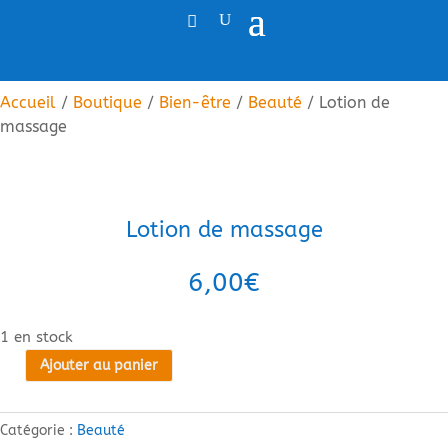
Accueil
/
Boutique
/
Bien-être
/
Beauté
/ Lotion de
massage
Lotion de massage
6,00
€
1 en stock
Ajouter au panier
quantité
de
Lotion
Catégorie :
Beauté