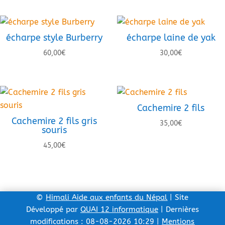
écharpe style Burberry
écharpe laine de yak
60,00
€
30,00
€
Cachemire 2 fils
Cachemire 2 fils gris
35,00
€
souris
45,00
€
©
Himali Aide aux enfants du Népal
| Site
Développé par
QUAI 12 informatique
| Dernières
modifications : 08-08-2026 10:29 |
Mentions