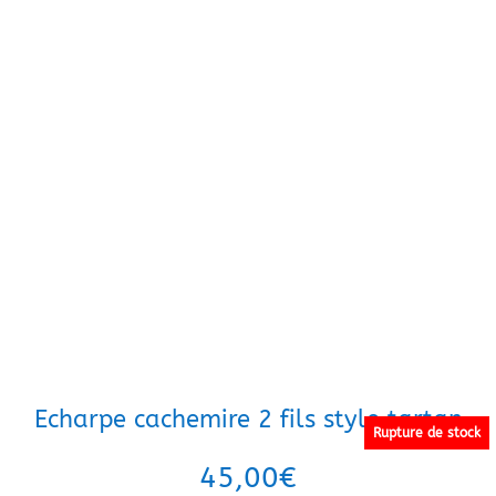
Echarpe cachemire 2 fils style tartan
Rupture de stock
45,00
€