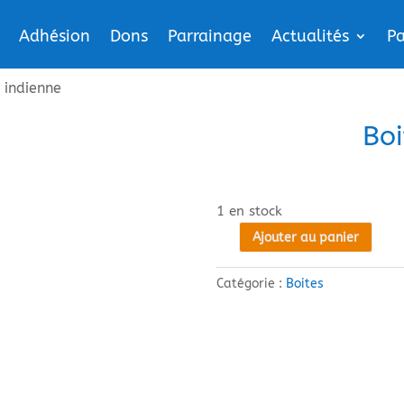
Adhésion
Dons
Parrainage
Actualités
Pa
 indienne
Boi
1 en stock
Ajouter au panier
quantité
de
Catégorie :
Boites
Boite
indienne