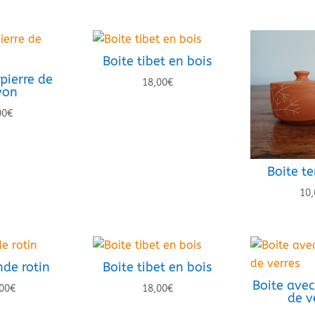
Boite tibet en bois
pierre de
18,00
€
von
00
€
Boite te
10,
nde rotin
Boite tibet en bois
Boite avec
00
€
18,00
€
de v