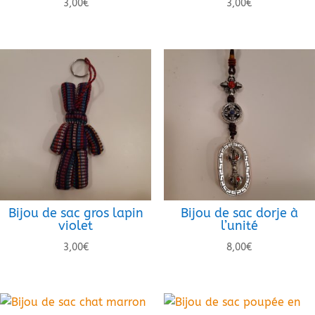
3,00
€
3,00
€
Bijou de sac gros lapin
Bijou de sac dorje à
violet
l’unité
3,00
€
8,00
€