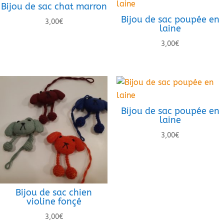
Bijou de sac chat marron
Bijou de sac poupée en
3,00
€
laine
3,00
€
Bijou de sac poupée en
laine
3,00
€
Bijou de sac chien
violine fonçé
3,00
€